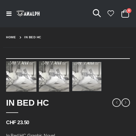
Arti
0
Navigation
Cart
umschalten
HOME
IN BED HC
Skip
to
the
end
of
the
Skip
images
IN BED HC
to
gallery
the
beginning
of
CHF 23.50
the
images
In Bed HC Graphic Novel