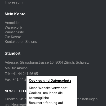
Impressum
Mein Konto
Anmelden
Warenkorb
Wunschliste
Zur Kasse
Kontaktieren Sie uns
Standort
Adresse: Strassburgstrasse 10, 8004 Zürich, Schweiz
Mail to:
Analph
Tel: +41 44 241 96 95
Fax: +41 44 240 34 40
Cookies und Datenschutz
Diese Website verwendet
NEWSLETTER
Cookies, um Ihnen die
bestmögliche
Erhalten Sie die neuesten Informationen zu Veranstaltungen
Benutzererfahrung auf
und Neuerscheinungen.