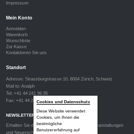
Impressum
Mein Konto
Anmelden
Warenkorb
Wunschliste
Zur Kasse
Kontaktieren Sie uns
Standort
Adresse: Strassburgstrasse 10, 8004 Zürich, Schweiz
Mail to:
Analph
Tel: +41 44 241 96 95
Fax: +41 44 240 34 40
Cookies und Datenschutz
Diese Website verwendet
NEWSLETTER
Cookies, um Ihnen die
bestmögliche
Erhalten Sie die neuesten Informationen zu Veranstaltungen
Benutzererfahrung auf
und Neuerscheinungen.