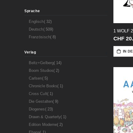
Sprache
Artikel
Englisch
32
Artikel
Deutsch
509
Artikel
Französisch
8
CHF 20
IN D
Verlag
Artikel
Beltz+Gelberg
14
Artikel
Boom Studios
2
Artikel
Carlsen
5
Artikel
Chronicle Books
1
Artikel
Cross Cult
1
Artikel
Die Gestalten
9
Artikel
Diogenes
23
Artikel
Drawn & Quarterly
1
Artikel
Edition Moderne
2
Artikel
Ehapa
1