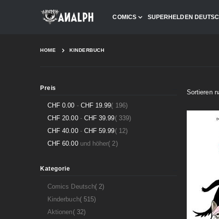
COMICS
SUPERHELDEN DEUTS
HOME
KINDERBUCH
Preis
Sortieren 
Artikel
CHF 0.00
-
CHF 19.99
196
Artikel
CHF 20.00
-
CHF 39.99
339
Artikel
CHF 40.00
-
CHF 59.99
12
Artikel
CHF 60.00
und höher
2
Kategorie
Artikel
Comics Deutsch
2
Artikel
Kinderbuch
515
Artikel
Aktionen
32