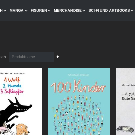
CH
MANGA
FIGUREN
MERCHANDISE
SCI-FI UND ARTBOOKS
In
nach
absteigender
Reihenfolge