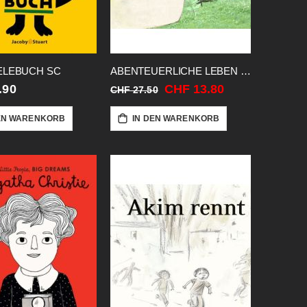
ELEBUCH SC
ABENTEUERLICHE LEBEN DES ADRIAN
Sonderangebot
.90
CHF 13.80
CHF 27.50
EN WARENKORB
IN DEN WARENKORB