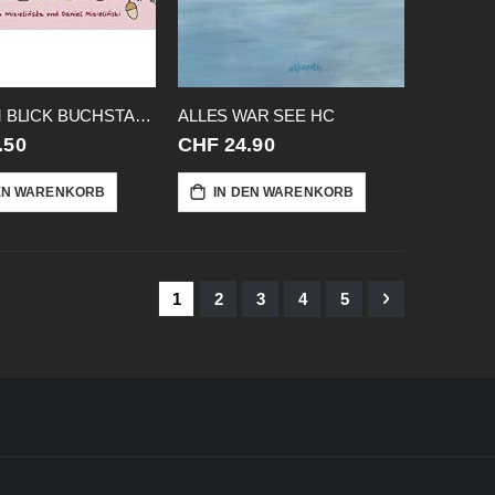
ALLES IM BLICK BUCHSTABEN
ALLES WAR SEE HC
.50
CHF 24.90
EN WARENKORB
IN DEN WARENKORB
Seite
Sie lesen gerade Seite
Seite
Seite
Seite
Seite
Seite
Weiter
1
2
3
4
5