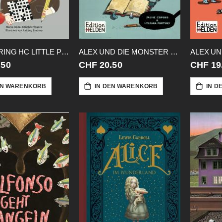
ALAN TURING HC LITTLE PEOPLE BIG
ALEX UND DIE MONSTER 01 MR FLAT
.50
CHF 20.50
CHF 19
EN WARENKORB
IN DEN WARENKORB
IN D