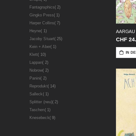
Artikel
Fantagraphics
2
Artikel
Gingko Press
1
Artikel
Harper Collins
7
Artikel
Heyne
1
AARGAU
Artikel
Jacoby Stuart
25
CHF 24
Artikel
Kein + Aber
1
IN D
Artikel
Klett
10
Artikel
Lappan
2
Artikel
Nobrow
2
Artikel
Panini
2
Artikel
Reprodukt
14
Artikel
Salleck
1
Artikel
Splitter (neu)
2
Artikel
Taschen
1
Artikel
Knesebeck
9