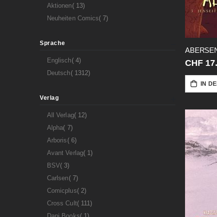
Artikel
Aktionen
13
Artikel
Neuheiten Comics
7
Sprache
Artikel
Englisch
4
CHF 17
Artikel
Deutsch
1312
IN D
Verlag
Artikel
All Verlag
12
Artikel
Alpha
7
Artikel
Arboris
6
Artikel
Avant Verlag
1
Artikel
BSV
3
Artikel
Carlsen
7
Artikel
Comicplus
2
Artikel
Cross Cult
111
Artikel
Dani Books
1