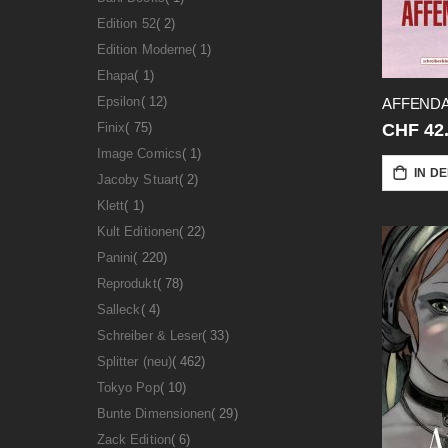
Artikel
Edition 52
2
Artikel
Edition Moderne
1
Artikel
Ehapa
1
Artikel
Epsilon
12
AFFEND
Artikel
Finix
75
CHF 42
Artikel
Image Comics
1
IN D
Artikel
Jacoby Stuart
2
Artikel
Klett
1
Artikel
Kult Editionen
22
Artikel
Panini
220
Artikel
Reprodukt
78
Artikel
Salleck
4
Artikel
Schreiber & Leser
33
Artikel
Splitter (neu)
462
Artikel
Tokyo Pop
10
Artikel
Bunte Dimensionen
29
Artikel
Zack Edition
6