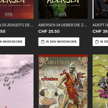
ABERSEN 03 JENSEITS DER MEERE
ABERSEN 04 UEBER DIE ZEITEN HINWEG
.50
CHF 20.50
CHF 39
EN WARENKORB
IN DEN WARENKORB
IN D