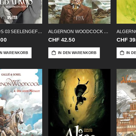
ALBATROS 03 SEELENGEFLUESTER
ALGERNON WOODCOCK 01 GA HC FEENAUGE
.00
CHF 42.50
CHF 39
EN WARENKORB
IN DEN WARENKORB
IN D