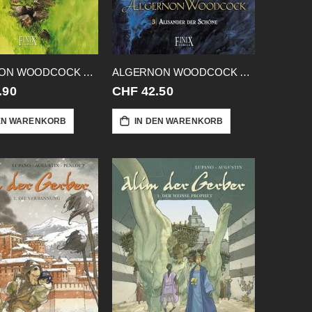
ALGERNON WOODCOCK 02 GA HC SIEBEN
ALGERNON WOODCOCK 03 GA HC ALISANDER
.90
CHF 42.50
EN WARENKORB
IN DEN WARENKORB