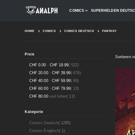
COMICS
SUPERHELDEN DEUTS
HOME
COMICS
COMICS DEUTSCH
FANTASY
Preis
Sortieren 
Artikel
CHF 0.00
-
CHF 19.99
522
Artikel
CHF 20.00
-
CHF 39.99
676
Artikel
CHF 40.00
-
CHF 59.99
93
Artikel
CHF 60.00
-
CHF 79.99
13
Artikel
CHF 80.00
und höher
12
Kategorie
Artikel
Comics Deutsch
1295
Artikel
Comics Englisch
1