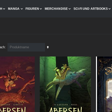
CH
MANGA
FIGUREN
MERCHANDISE
SCI-FI UND ARTBOOKS
In
nach
absteigender
Reihenfolge