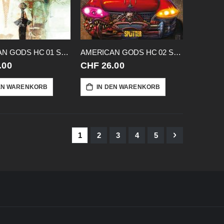
AMERICAN GODS HC 01 SCHATTEN I
AMERICAN GODS HC 02 SCHATTEN II
.00
CHF 26.00
EN WARENKORB
IN DEN WARENKORB
Seite
Sie lesen gerade Seite
Seite
Seite
Seite
Seite
Seite
Weiter
1
2
3
4
5