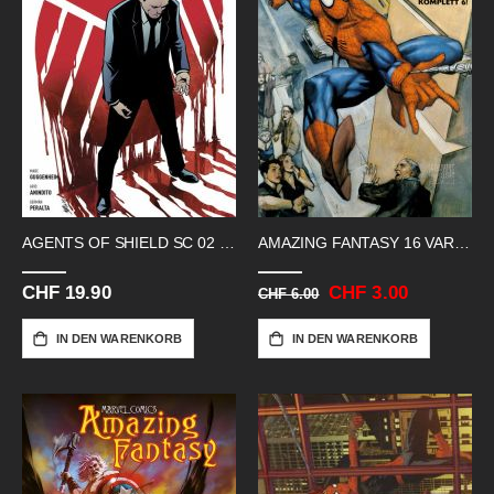
AGENTS OF SHIELD SC 02 LETZTER
AMAZING FANTASY 16 VARIANT
CHF 19.90
Sonderangebot
CHF 3.00
CHF 6.00
IN DEN WARENKORB
IN DEN WARENKORB