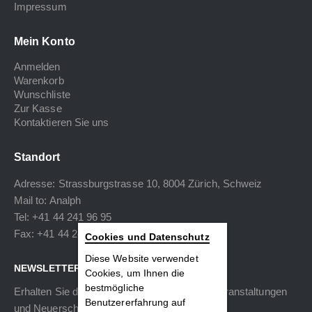
Impressum
Mein Konto
Anmelden
Warenkorb
Wunschliste
Zur Kasse
Kontaktieren Sie uns
Standort
Adresse: Strassburgstrasse 10, 8004 Zürich, Schweiz
Mail to:
Analph
Tel: +41 44 241 96 95
Fax: +41 44 240 34 40
Cookies und Datenschutz
Diese Website verwendet
NEWSLETTER
Cookies, um Ihnen die
bestmögliche
Erhalten Sie die neuesten Informationen zu Veranstaltungen
Benutzererfahrung auf
und Neuerscheinungen.