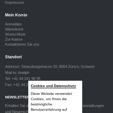
Impressum
Mein Konto
Anmelden
Warenkorb
Wunschliste
Zur Kasse
Kontaktieren Sie uns
Standort
Adresse: Strassburgstrasse 10, 8004 Zürich, Schweiz
Mail to:
Analph
Tel: +41 44 241 96 95
Fax: +41 44 240 34 40
Cookies und Datenschutz
Diese Website verwendet
NEWSLETTER
Cookies, um Ihnen die
bestmögliche
Erhalten Sie die neuesten Informationen zu Veranstaltungen
Benutzererfahrung auf
und Neuerscheinungen.