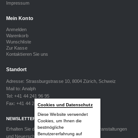
Impressum
Mein Konto
Anmelden
Warenkorb
Wunschliste
Zur Kasse
Kontaktieren Sie uns
Standort
Adresse: Strassburgstrasse 10, 8004 Zürich, Schweiz
Mail to:
Analph
Tel: +41 44 241 96 95
Fax: +41 44 240 34 40
Cookies und Datenschutz
Diese Website verwendet
NEWSLETTER
Cookies, um Ihnen die
bestmögliche
Erhalten Sie die neuesten Informationen zu Veranstaltungen
Benutzererfahrung auf
und Neuerscheinungen.