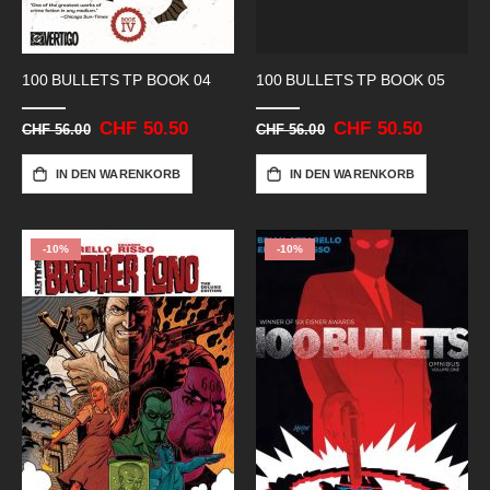
100 BULLETS TP BOOK 04
100 BULLETS TP BOOK 05
Sonderangebot
CHF 50.50
Sonderangebot
CHF 50.50
CHF 56.00
CHF 56.00
IN DEN WARENKORB
IN DEN WARENKORB
-10%
-10%