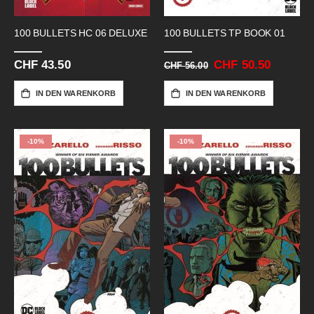
100 BULLETS HC 06 DELUXE
100 BULLETS TP BOOK 01
CHF 43.50
Sonderangebot
CHF 50.50
CHF 56.00
IN DEN WARENKORB
IN DEN WARENKORB
-10%
-10%