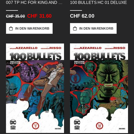
007 TP HC FOR KING AND COUNTRY
100 BULLETS HC 01 DELUXE
Sonderangebot
CHF 31.60
CHF 62.00
CHF 35.00
IN DEN WARENKORB
IN DEN WARENKORB