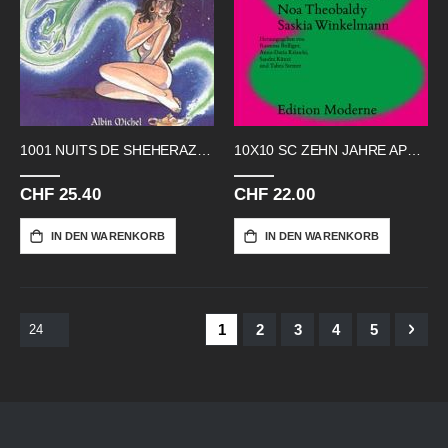
1001 NUITS DE SHEHERAZADE
10X10 SC ZEHN JAHRE APRILLEN ZEHN
CHF 25.40
CHF 22.00
IN DEN WARENKORB
IN DEN WARENKORB
Seite
Sie lesen gerade Seite
Seite
Seite
Seite
Seite
Seite
Weit
1
2
3
4
5