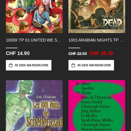
1000X TP 01 UNITED WE STAND
1001 ARABIAN NIGHTS TP 02 ADVENTURES
CHF 14.90
Sonderangebot
CHF 20.30
CHF 22.50
IN DEN WARENKORB
IN DEN WARENKORB