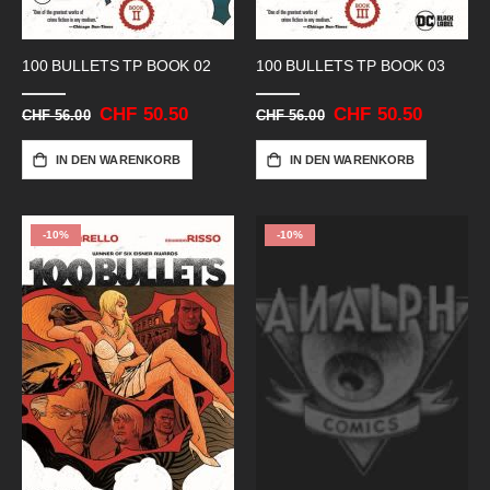
100 BULLETS TP BOOK 02
100 BULLETS TP BOOK 03
Sonderangebot
CHF 50.50
Sonderangebot
CHF 50.50
CHF 56.00
CHF 56.00
IN DEN WARENKORB
IN DEN WARENKORB
-10%
-10%