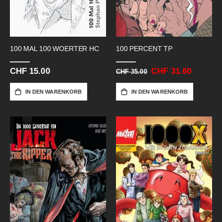
100 MAL 100 WOERTER HC
100 PERCENT TP
CHF 15.00
Sonderangebot
CHF 31.60
CHF 35.00
IN DEN WARENKORB
IN DEN WARENKORB