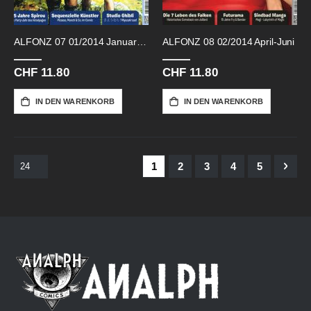
ALFONZ 07 01/2014 Januar-März
ALFONZ 08 02/2014 April-Juni
CHF 11.80
CHF 11.80
IN DEN WARENKORB
IN DEN WARENKORB
Seite
Sie lesen gerade Seite
Seite
Seite
Seite
Seite
Seite
Weit
1
2
3
4
5