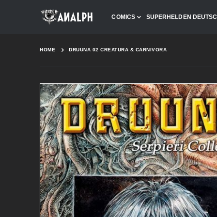
COMICS
SUPERHELDEN DEUTS
HOME
DRUUNA 02 CREATURA & CARNIVORA
Skip
to
the
end
of
the
images
gallery