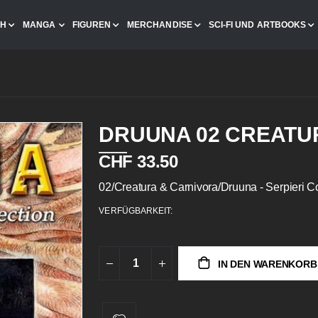
CH
MANGA
FIGUREN
MERCHANDISE
SCI-FI UND ARTBOOKS
DRUUNA 02 CREATU
CHF 33.50
02/Creatura & Carnivora/Druuna - Serpieri Co
VERFÜGBARKEIT:
IN DEN WARENKORB