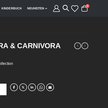
Artikel
0
KINDERBUCH
NEUHEITEN
Cart
RA & CARNIVORA
llection