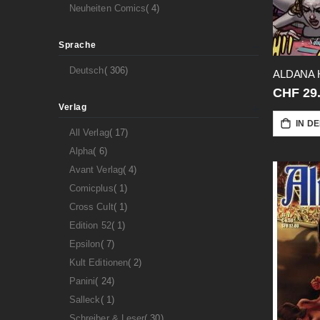
Artikel
Neuheiten Comics
4
Sprache
Artikel
Deutsch
306
ALDANA H
CHF 29
Verlag
IN D
Artikel
All Verlag
17
Artikel
Alpha
6
Artikel
Avant Verlag
4
Artikel
Comicplus
1
Artikel
Cross Cult
1
Artikel
Edition 52
1
Artikel
Epsilon
7
Artikel
Kult Editionen
2
Artikel
Panini
24
Artikel
Salleck
1
Artikel
Schreiber & Leser
30