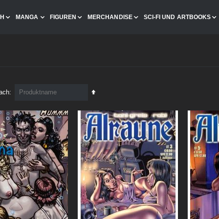
CH
MANGA
FIGUREN
MERCHANDISE
SCI-FI UND ARTBOOKS
In
nach
absteigender
Reihenfolge