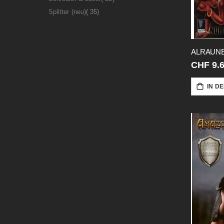
Artikel
Splitter (neu)
35
ALRAUNE
CHF 9.
IN D