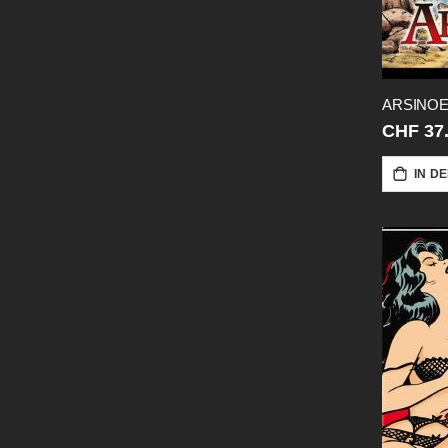
ARSINOE 
CHF 37
IN D