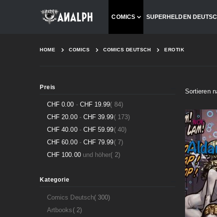
COMICS
SUPERHELDEN DEUTS
HOME
COMICS
COMICS DEUTSCH
EROTIK
Preis
Sortieren 
Artikel
CHF 0.00
-
CHF 19.99
84
Artikel
CHF 20.00
-
CHF 39.99
173
Artikel
CHF 40.00
-
CHF 59.99
40
Artikel
CHF 60.00
-
CHF 79.99
7
Artikel
CHF 100.00
und höher
2
Kategorie
Artikel
Comics Deutsch
300
Artikel
Artbooks
2