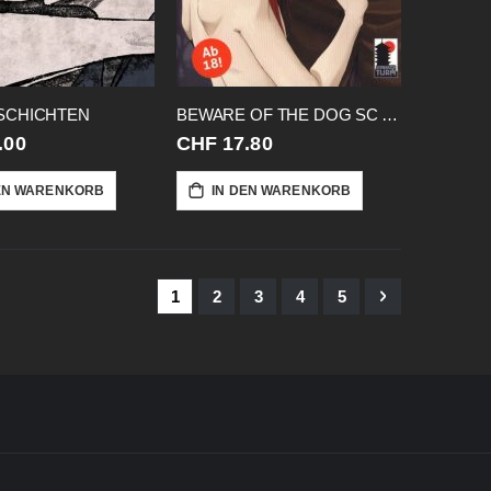
SCHICHTEN
BEWARE OF THE DOG SC AB 18!!
.00
CHF 17.80
EN WARENKORB
IN DEN WARENKORB
Seite
Sie lesen gerade Seite
Seite
Seite
Seite
Seite
Seite
Weiter
1
2
3
4
5