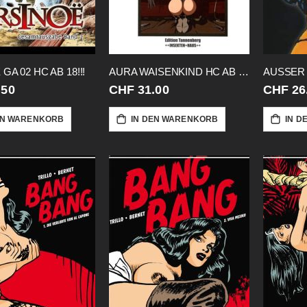
GA 02 HC AB 18!!!
AURA WAISENKIND HC AB 18!!
.50
CHF 31.00
CHF 26
EN WARENKORB
IN DEN WARENKORB
IN D