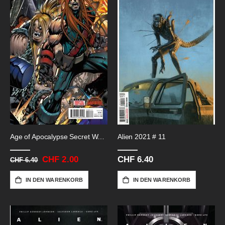
Age of Apocalypse Secret Wars # 3
Alien 2021 # 11
Sonderangebot
CHF 2.00
CHF 6.40
CHF 6.40
IN DEN WARENKORB
IN DEN WARENKORB