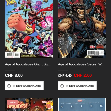
Age of Apocalypse Giant Size # 1
Age of Apocalypse Secret Wars # 2
CHF 8.00
Sonderangebot
CHF 2.00
CHF 6.40
IN DEN WARENKORB
IN DEN WARENKORB
-69%