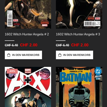
1602 Witch Hunter Angela # 2
1602 Witch Hunter Angela # 3
Sonderangebot
CHF 2.00
Sonderangebot
CHF 2.00
CHF 6.40
CHF 6.40
IN DEN WARENKORB
IN DEN WARENKORB
-69%