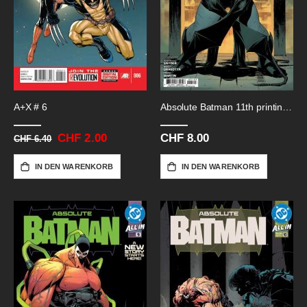
A+X # 6
Absolute Batman 11th printing # 1
Sonderangebot
CHF 2.00
CHF 8.00
CHF 6.40
IN DEN WARENKORB
IN DEN WARENKORB