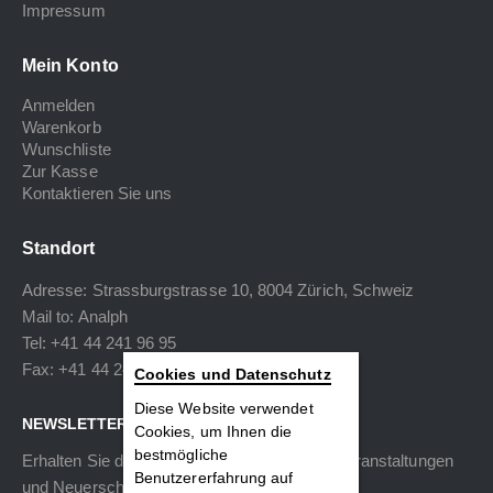
Impressum
Mein Konto
Anmelden
Warenkorb
Wunschliste
Zur Kasse
Kontaktieren Sie uns
Standort
Adresse: Strassburgstrasse 10, 8004 Zürich, Schweiz
Mail to:
Analph
Tel: +41 44 241 96 95
Fax: +41 44 240 34 40
Cookies und Datenschutz
Diese Website verwendet
NEWSLETTER
Cookies, um Ihnen die
bestmögliche
Erhalten Sie die neuesten Informationen zu Veranstaltungen
Benutzererfahrung auf
und Neuerscheinungen.