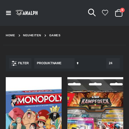
Arti
0
Navigation
Cart
umschalten
HOME
NEUHEITEN
GAMES
In
FILTER
absteigender
Reihenfolge