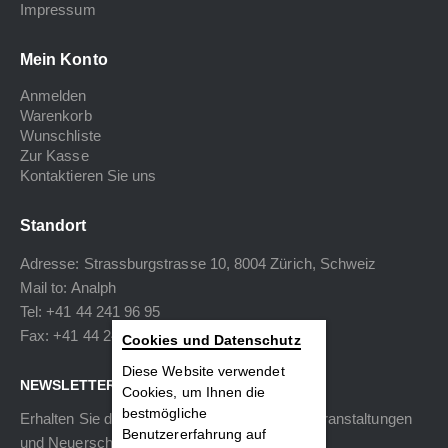
Impressum
Mein Konto
Anmelden
Warenkorb
Wunschliste
Zur Kasse
Kontaktieren Sie uns
Standort
Adresse: Strassburgstrasse 10, 8004 Zürich, Schweiz
Mail to:
Analph
Tel: +41 44 241 96 95
Fax: +41 44 240 34 40
Cookies und Datenschutz
Diese Website verwendet
NEWSLETTER
Cookies, um Ihnen die
bestmögliche
Erhalten Sie die neuesten Informationen zu Veranstaltungen
Benutzererfahrung auf
und Neuerscheinungen.