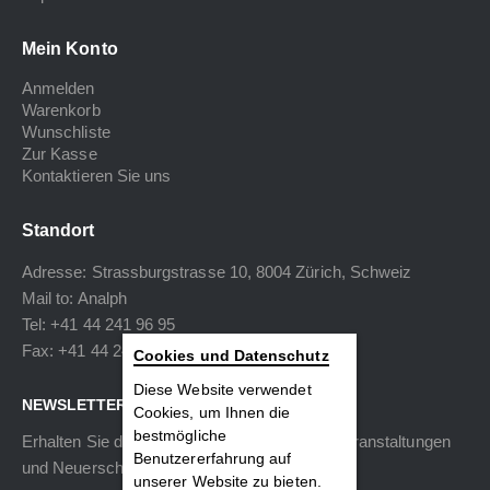
Mein Konto
Anmelden
Warenkorb
Wunschliste
Zur Kasse
Kontaktieren Sie uns
Standort
Adresse: Strassburgstrasse 10, 8004 Zürich, Schweiz
Mail to:
Analph
Tel: +41 44 241 96 95
Fax: +41 44 240 34 40
Cookies und Datenschutz
Diese Website verwendet
NEWSLETTER
Cookies, um Ihnen die
bestmögliche
Erhalten Sie die neuesten Informationen zu Veranstaltungen
Benutzererfahrung auf
und Neuerscheinungen.
unserer Website zu bieten.