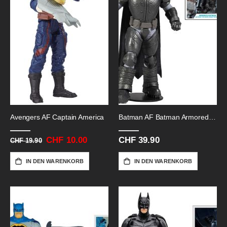
Avengers AF Captain America
Batman AF Batman Armored-Dkr
Sonderangebot
CHF 10.00
CHF 39.90
CHF 19.90
IN DEN WARENKORB
IN DEN WARENKORB