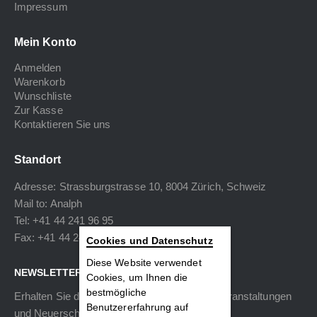
Impressum
Mein Konto
Anmelden
Warenkorb
Wunschliste
Zur Kasse
Kontaktieren Sie uns
Standort
Adresse: Strassburgstrasse 10, 8004 Zürich, Schweiz
Mail to:
Analph
Tel: +41 44 241 96 95
Fax: +41 44 240 34 40
Cookies und Datenschutz
Diese Website verwendet
NEWSLETTER
Cookies, um Ihnen die
bestmögliche
Erhalten Sie die neuesten Informationen zu Veranstaltungen
Benutzererfahrung auf
und Neuerscheinungen.