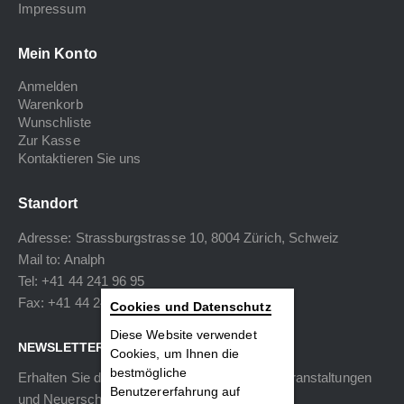
Impressum
Mein Konto
Anmelden
Warenkorb
Wunschliste
Zur Kasse
Kontaktieren Sie uns
Standort
Adresse: Strassburgstrasse 10, 8004 Zürich, Schweiz
Mail to:
Analph
Tel: +41 44 241 96 95
Fax: +41 44 240 34 40
Cookies und Datenschutz
Diese Website verwendet
NEWSLETTER
Cookies, um Ihnen die
bestmögliche
Erhalten Sie die neuesten Informationen zu Veranstaltungen
Benutzererfahrung auf
und Neuerscheinungen.