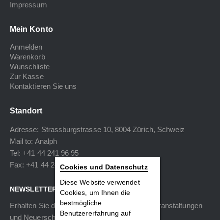
Impressum
Mein Konto
Anmelden
Warenkorb
Wunschliste
Zur Kasse
Kontaktieren Sie uns
Standort
Adresse: Strassburgstrasse 10, 8004 Zürich, Schweiz
Mail to:
Analph
Tel: +41 44 241 96 95
Fax: +41 44 240 34 40
Cookies und Datenschutz
Diese Website verwendet
NEWSLETTER
Cookies, um Ihnen die
bestmögliche
Erhalten Sie die neuesten Informationen zu Veranstaltungen
Benutzererfahrung auf
und Neuerscheinungen.