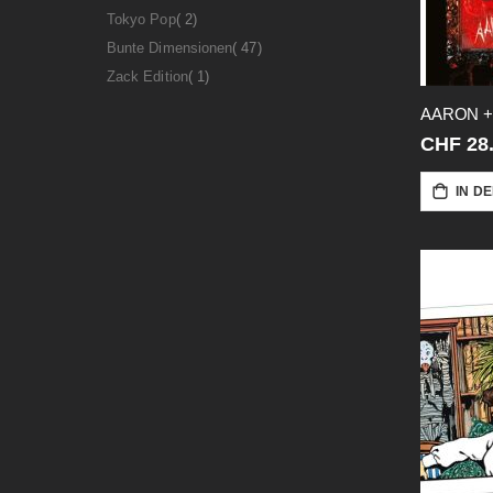
Artikel
Tokyo Pop
2
Artikel
Bunte Dimensionen
47
Artikel
Zack Edition
1
AARON +
CHF 28
IN D