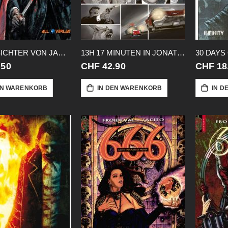
1000 GESICHTER VON JACK THE RIPPER
13H 17 MINUTEN IN JONATHANS LEBEN
.50
CHF 42.90
CHF 18
EN WARENKORB
IN DEN WARENKORB
IN D