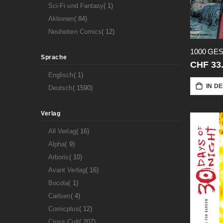
Artikel
Sci-Fi und Fantasy
1
Artikel
Aktionen
84
Artikel
Neuheiten Comics
12
Sprache
CHF 33
Artikel
Englisch
1
IN D
Artikel
Deutsch
1590
Verlag
Artikel
All Verlag
16
Artikel
Alpha
9
Artikel
Arboris
10
Artikel
Avant Verlag
16
Artikel
Bocola
1
Artikel
Carlsen
4
Artikel
Comicplus
12
Artikel
Cross Cult
207