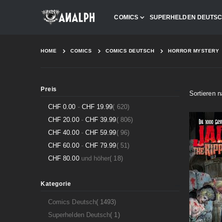
COMICS
SUPERHELDEN DEUTS
HOME
COMICS
COMICS DEUTSCH
HORROR MYSTERY
Preis
Sortieren 
Artikel
CHF 0.00
-
CHF 19.99
620
Artikel
CHF 20.00
-
CHF 39.99
806
Artikel
CHF 40.00
-
CHF 59.99
96
Artikel
CHF 60.00
-
CHF 79.99
51
Artikel
CHF 80.00
und höher
18
Kategorie
Artikel
Comics Deutsch
1493
Artikel
Superhelden Deutsch
1