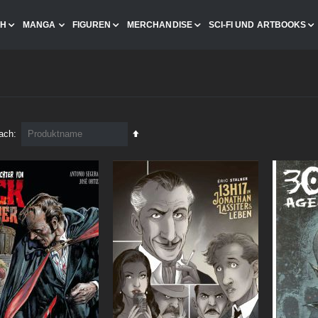
CH
MANGA
FIGUREN
MERCHANDISE
SCI-FI UND ARTBOOKS
In
nach
absteigender
Reihenfolge