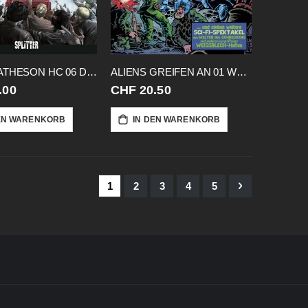
ALICE MATHESON HC 06 DER URSPRUNG DES
ALIENS GREIFEN AN 01 WEISSBLECH SB02
.00
CHF 20.50
EN WARENKORB
IN DEN WARENKORB
Seite
Sie lesen gerade Seite
Seite
Seite
Seite
Seite
Seite
Weiter
1
2
3
4
5