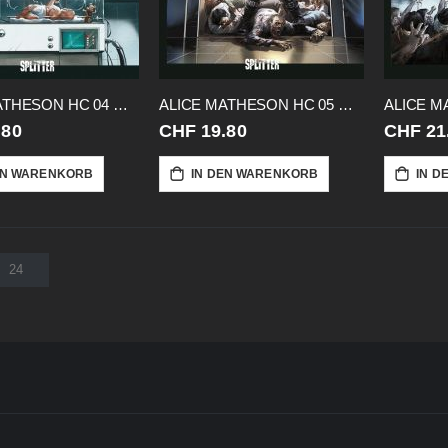
ALICE MATHESON HC 04 WER IST MORGAN
ALICE MATHESON HC 05 OBSESSON DES SAM
.80
CHF 19.80
CHF 21
EN WARENKORB
IN DEN WARENKORB
IN D