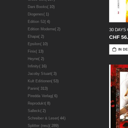
Artikel
Dani Books
10
Artikel
Diogenes
1
Artikel
Edition 52
4
Artikel
Edition Moderne
2
Artikel
Ehapa
2
CHF 56
Artikel
Epsilon
10
IN D
Artikel
Finix
13
Artikel
Heyne
2
Artikel
Infinity
16
Artikel
Jacoby Stuart
3
Artikel
Kult Editionen
53
Artikel
Panini
313
Artikel
Piredda Verlag
6
Artikel
Reprodukt
8
Artikel
Salleck
2
Artikel
Schreiber & Leser
44
Artikel
Splitter (neu)
289