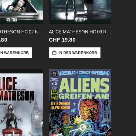
ALICE MATHESON HC 02 KILLER IN MIR
ALICE MATHESON HC 03 RETTET AMY
.80
CHF 19.80
EN WARENKORB
IN DEN WARENKORB