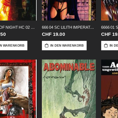
30 DAYS OF NIGHT HC 02 JENSEITS VON
666 04 SC LILITH IMPERATRIX MUNDI
.50
CHF 19.00
CHF 19
EN WARENKORB
IN DEN WARENKORB
IN D