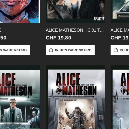
C
ALICE MATHESON HC 01 TAG Z
.50
CHF 19.80
CHF 19
EN WARENKORB
IN DEN WARENKORB
IN D