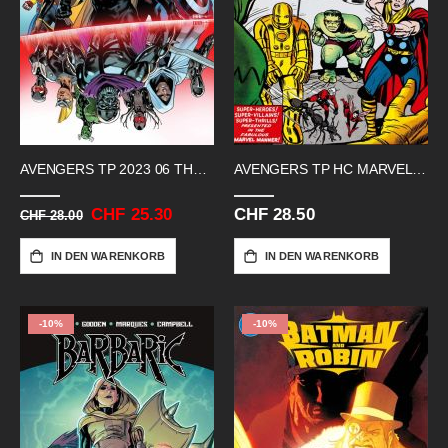
AVENGERS TP 2023 06 THE GRAIL
AVENGERS TP HC MARVEL COMICS 01
Sonderangebot
CHF 25.30
CHF 28.50
CHF 28.00
IN DEN WARENKORB
IN DEN WARENKORB
-10%
-10%