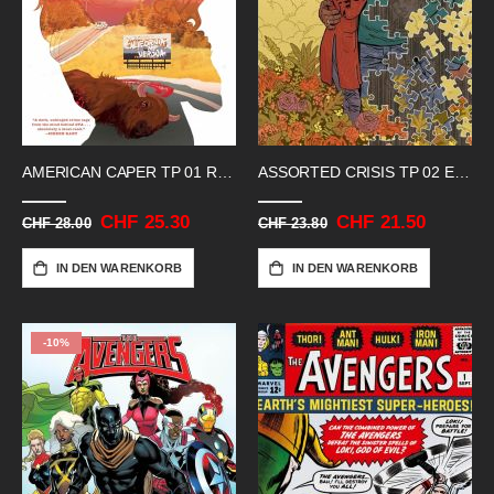
AMERICAN CAPER TP 01 RED_PILLED BLUES
ASSORTED CRISIS TP 02 EVENTS
Sonderangebot
CHF 25.30
Sonderangebot
CHF 21.50
CHF 28.00
CHF 23.80
IN DEN WARENKORB
IN DEN WARENKORB
-10%