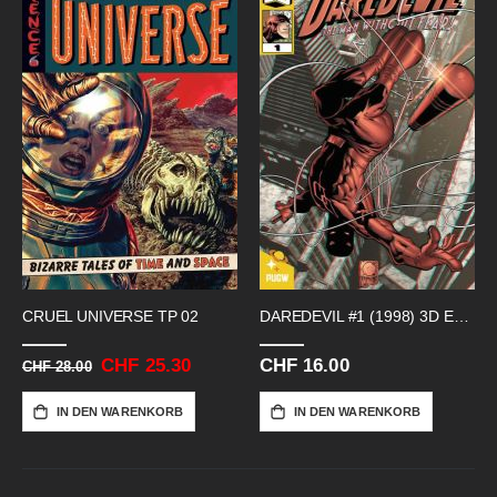
CRUEL UNIVERSE TP 02
DAREDEVIL #1 (1998) 3D EDITION
Sonderangebot
CHF 25.30
CHF 16.00
CHF 28.00
IN DEN WARENKORB
IN DEN WARENKORB