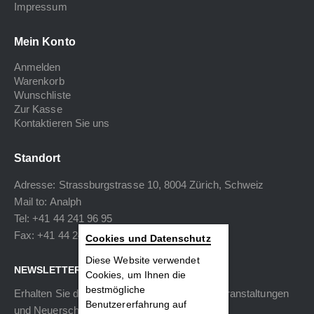
Impressum
Mein Konto
Anmelden
Warenkorb
Wunschliste
Zur Kasse
Kontaktieren Sie uns
Standort
Adresse: Strassburgstrasse 10, 8004 Zürich, Schweiz
Mail to:
Analph
Tel: +41 44 241 96 95
Fax: +41 44 240 34 40
Cookies und Datenschutz
Diese Website verwendet
NEWSLETTER
Cookies, um Ihnen die
bestmögliche
Erhalten Sie die neuesten Informationen zu Veranstaltungen
Benutzererfahrung auf
und Neuerscheinungen.