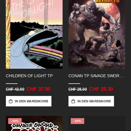
CHILDREN OF LIGHT TP
CONAN TP SAVAGE SWORD REFORGED 01
Sonderangebot
CHF 37.90
Sonderangebot
CHF 25.30
CHF 42.00
CHF 28.00
IN DEN WARENKORB
IN DEN WARENKORB
-10%
-10%