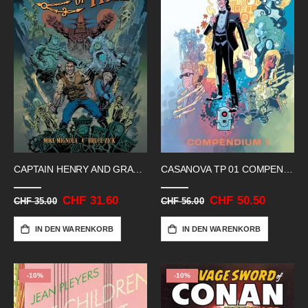
CAPTAIN HENRY AND GRAVEYARD OF TIME
CASANOVA TP 01 COMPENDIUM
Sonderangebot
CHF 31.60
Sonderangebot
CHF 50.50
CHF 35.00
CHF 56.00
IN DEN WARENKORB
IN DEN WARENKORB
-10%
-10%