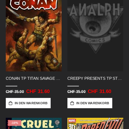
CONAN TP TITAN SAVAGE SWORD 04
CREEPY PRESENTS TP STEVE DITKO
Sonderangebot
CHF 31.60
Sonderangebot
CHF 31.60
CHF 35.00
CHF 35.00
IN DEN WARENKORB
IN DEN WARENKORB
-10%