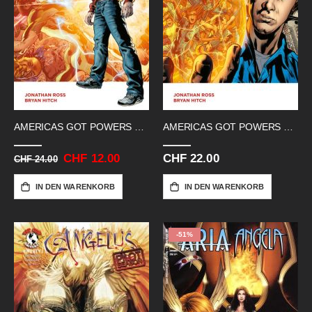
AMERICAS GOT POWERS SC 01
AMERICAS GOT POWERS SC 02
Sonderangebot
CHF 12.00
CHF 22.00
CHF 24.00
IN DEN WARENKORB
IN DEN WARENKORB
-51%