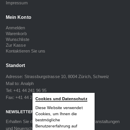
Impressum
Mein Konto
Anmelden
Warenkorb
Wunschliste
Zur Kasse
Kontaktieren Sie uns
Standort
Adresse: Strassburgstrasse 10, 8004 Zürich, Schweiz
Mail to:
Analph
Tel: +41 44 241 96 95
Fax: +41 44 240 34 40
Cookies und Datenschutz
Diese Website verwendet
NEWSLETTER
Cookies, um Ihnen die
bestmögliche
Erhalten Sie die neuesten Informationen zu Veranstaltungen
Benutzererfahrung auf
und Neuerscheinungen.