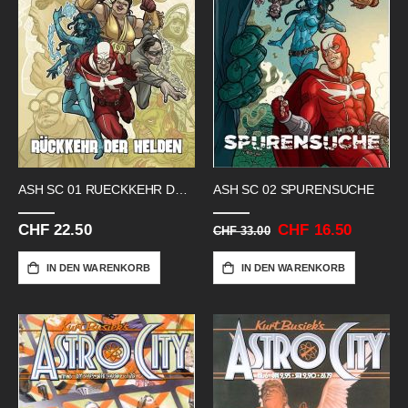
ASH SC 01 RUECKKEHR DER HELDEN
ASH SC 02 SPURENSUCHE
CHF 22.50
Sonderangebot
CHF 16.50
CHF 33.00
IN DEN WARENKORB
IN DEN WARENKORB