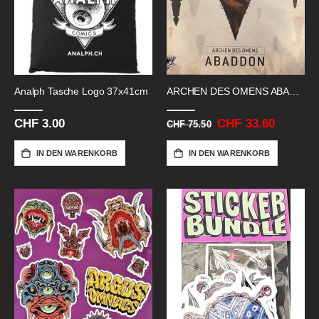
Analph Tasche Logo 37x41cm
ARCHEN DES OMENS ABADDON
CHF 3.00
Sonderangebot
CHF 33.60
CHF 75.50
IN DEN WARENKORB
IN DEN WARENKORB