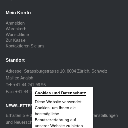
Mein Konto
Anmelden
Warenkorb
Wunschliste
Zur Kasse
Kontaktieren Sie uns
Standort
Adresse: Strassburgstrasse 10, 8004 Zürich, Schweiz
Mail to:
Analph
Tel: +41 44 241 96 95
Fax: +41 44 240 34 40
Cookies und Datenschutz
Diese Website verwendet
NEWSLETTER
Cookies, um Ihnen die
bestmögliche
Erhalten Sie die neuesten Informationen zu Veranstaltungen
Benutzererfahrung auf
und Neuerscheinungen.
unserer Website zu bieten.