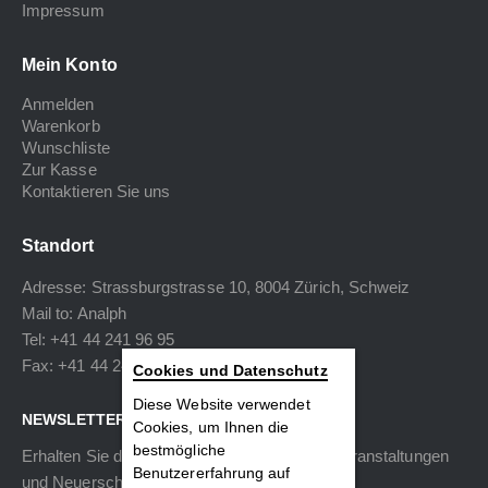
Impressum
Mein Konto
Anmelden
Warenkorb
Wunschliste
Zur Kasse
Kontaktieren Sie uns
Standort
Adresse: Strassburgstrasse 10, 8004 Zürich, Schweiz
Mail to:
Analph
Tel: +41 44 241 96 95
Fax: +41 44 240 34 40
Cookies und Datenschutz
Diese Website verwendet
NEWSLETTER
Cookies, um Ihnen die
bestmögliche
Erhalten Sie die neuesten Informationen zu Veranstaltungen
Benutzererfahrung auf
und Neuerscheinungen.