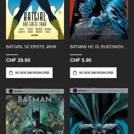
BATGIRL SC ERSTE JAHR
BATMAN HC 01 RUECKKEHR DES DUNKLEN
CHF 29.90
CHF 5.90
IN DEN WARENKORB
IN DEN WARENKORB