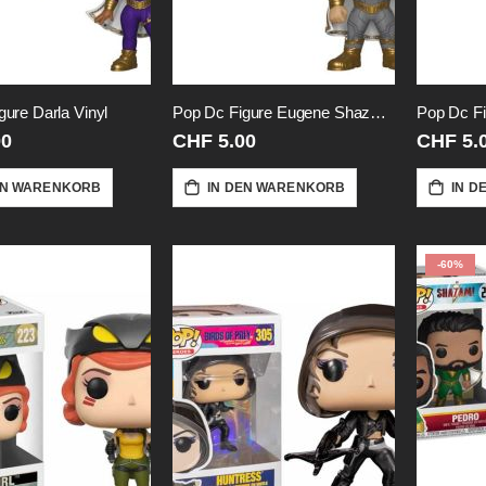
gure Darla Vinyl
Pop Dc Figure Eugene Shazam-Vinyl
00
CHF 5.00
CHF 5.
EN WARENKORB
IN DEN WARENKORB
IN D
-60%