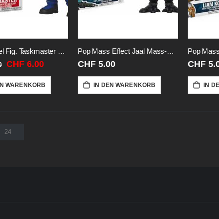
Pop Marvel Fig. Taskmaster With-Bow
Pop Mass Effect Jaal Mass-Effect
Sonderangebot
CHF 6.00
CHF 5.00
CHF 5.
0
EN WARENKORB
IN DEN WARENKORB
IN D