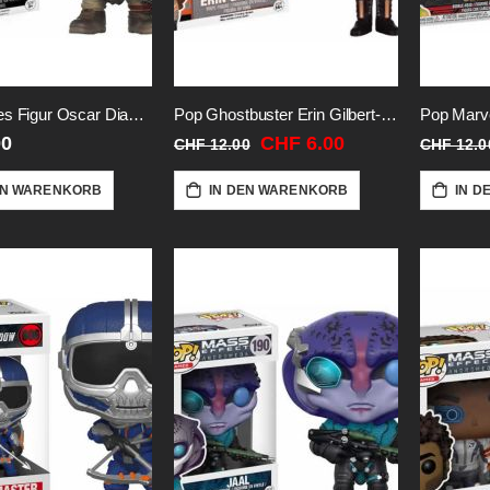
Pop Games Figur Oscar Diaz-Vinyl
Pop Ghostbuster Erin Gilbert-Vinyl
Sonderangebot
00
CHF 6.00
CHF 12.00
CHF 12.0
EN WARENKORB
IN DEN WARENKORB
IN D