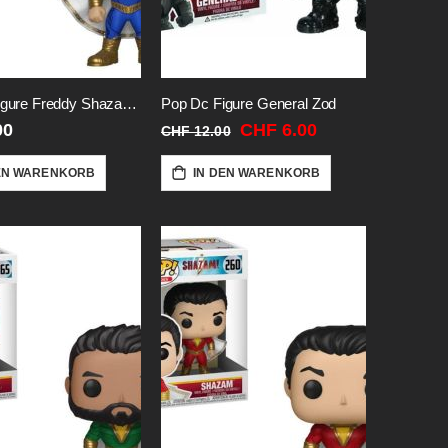
Pop Dc Figure Freddy Shazam-Vinyl
Pop Dc Figure General Zod
Sonderangebot
00
CHF 6.00
CHF 12.00
EN WARENKORB
IN DEN WARENKORB