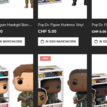
Pop Dc Figure Hawkgirl Bombshells
Pop Dc Figure Huntress Vinyl
Pop Dc Fi
00
CHF 5.00
CHF 5.00
EN WARENKORB
IN DEN WARENKORB
IN D
-50%