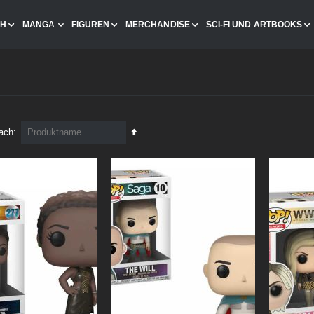
CH
MANGA
FIGUREN
MERCHANDISE
SCI-FI UND ARTBOOKS
In
nach
absteigender
Reihenfolge