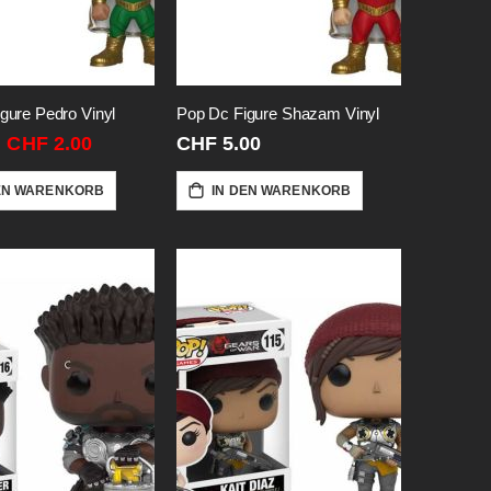
gure Pedro Vinyl
Pop Dc Figure Shazam Vinyl
Sonderangebot
CHF 2.00
CHF 5.00
EN WARENKORB
IN DEN WARENKORB