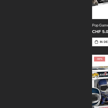
CHF 5.
IN D
-50%