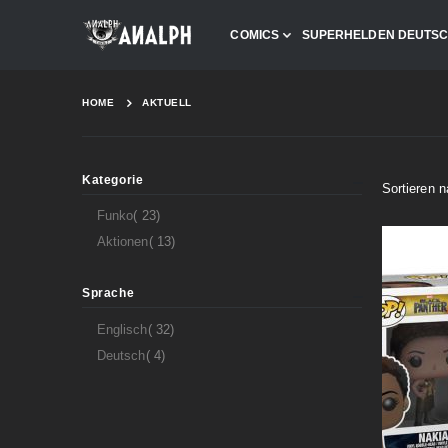
COMICS
SUPERHELDEN DEUTS
HOME
AKTUELL
Kategorie
Sortieren 
Artikel
Funko
23
Artikel
Aktionen
13
Sprache
Artikel
Englisch
32
Artikel
Deutsch
4