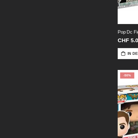
CHF 5.
IN D
-50%