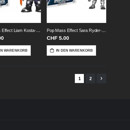
Pop Mass Effect Liam Kosta-Mass-Effe
Pop Mass Effect Sara Ryder-Mass-Effe
00
CHF 5.00
EN WARENKORB
IN DEN WARENKORB
Seite
Sie lesen gerade Seite
Seite
Seite
Weiter
1
2