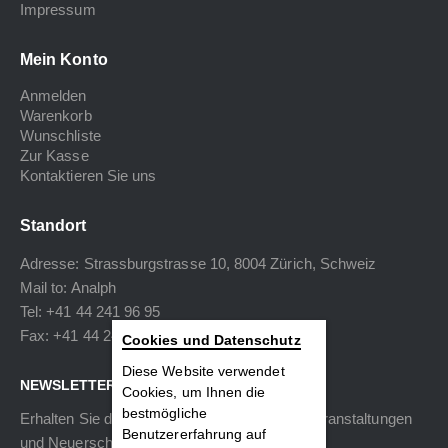
Impressum
Mein Konto
Anmelden
Warenkorb
Wunschliste
Zur Kasse
Kontaktieren Sie uns
Standort
Adresse: Strassburgstrasse 10, 8004 Zürich, Schweiz
Mail to:
Analph
Tel: +41 44 241 96 95
Fax: +41 44 240 34 40
Cookies und Datenschutz
Diese Website verwendet
NEWSLETTER
Cookies, um Ihnen die
bestmögliche
Erhalten Sie die neuesten Informationen zu Veranstaltungen
Benutzererfahrung auf
und Neuerscheinungen.