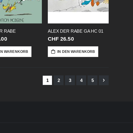
R RABE
ALEX DER RABE GA HC 01
.00
CHF 26.50
EN WARENKORB
IN DEN WARENKORB
Seite
Sie lesen gerade Seite
Seite
Seite
Seite
Seite
Seite
Weiter
1
2
3
4
5