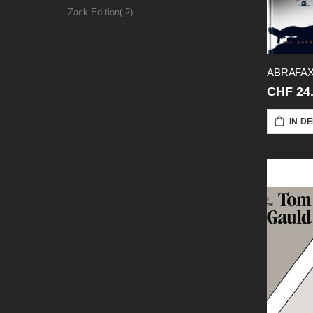
Artikel
Zack Edition
2
ABRAFAX
CHF 24
IN D