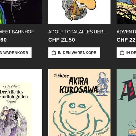
WEET BAHNHOF
ADOLF TOTAL ALLES UEBER DEN FUEHRER
ADVENT
.60
CHF 21.50
CHF 22
EN WARENKORB
IN DEN WARENKORB
IN D