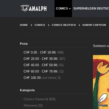
COMICS
SUPERHELDEN DEUTS
HOME
COMICS
COMICS DEUTSCH
HUMOR CARTOON
Preis
Sortieren 
Artikel
CHF 0.00
-
CHF 19.99
498
Artikel
CHF 20.00
-
CHF 39.99
387
Artikel
CHF 40.00
-
CHF 59.99
55
Artikel
CHF 60.00
-
CHF 79.99
12
Artikel
CHF 100.00
und höher
3
Kategorie
Artikel
Comics Deutsch
923
Artikel
Aktionen
22