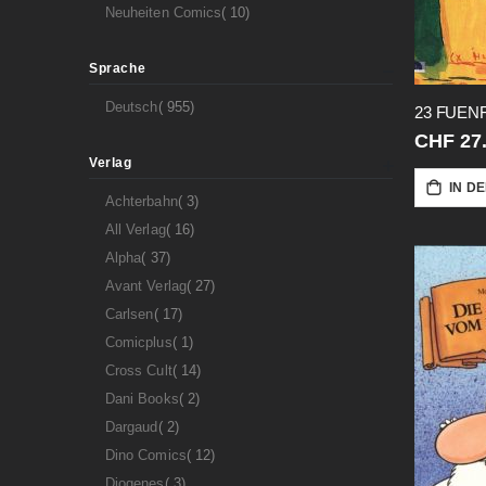
Artikel
Neuheiten Comics
10
Sprache
Artikel
Deutsch
955
23 FUEN
CHF 27
Verlag
IN D
Artikel
Achterbahn
3
Artikel
All Verlag
16
Artikel
Alpha
37
Artikel
Avant Verlag
27
Artikel
Carlsen
17
Artikel
Comicplus
1
Artikel
Cross Cult
14
Artikel
Dani Books
2
Artikel
Dargaud
2
Artikel
Dino Comics
12
Artikel
Diogenes
3