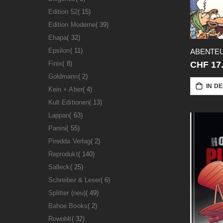
Artikel
Edition 52
15
Artikel
Edition Moderne
39
Artikel
Ehapa
32
Artikel
Epsilon
11
Artikel
Finix
8
CHF 17
Artikel
Goldmann
2
IN D
Artikel
Kein + Aber
4
Artikel
Kult Editionen
13
Artikel
Lappan
63
Artikel
Panini
55
Artikel
Piredda Verlag
2
Artikel
Reprodukt
140
Artikel
Salleck
25
Artikel
Schreiber & Leser
6
Artikel
Splitter (neu)
49
Artikel
Bahoe Books
2
Artikel
Rowohlt
32