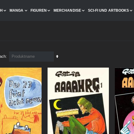
CH
MANGA
FIGUREN
MERCHANDISE
SCI-FI UND ARTBOOKS
In
nach
absteigender
Reihenfolge