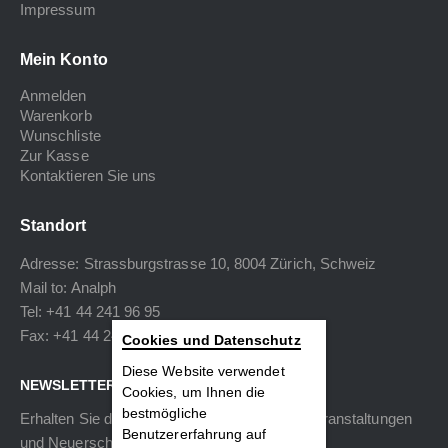
Impressum
Mein Konto
Anmelden
Warenkorb
Wunschliste
Zur Kasse
Kontaktieren Sie uns
Standort
Adresse: Strassburgstrasse 10, 8004 Zürich, Schweiz
Mail to:
Analph
Tel: +41 44 241 96 95
Fax: +41 44 240 34 40
Cookies und Datenschutz
Diese Website verwendet
NEWSLETTER
Cookies, um Ihnen die
bestmögliche
Erhalten Sie die neuesten Informationen zu Veranstaltungen
Benutzererfahrung auf
und Neuerscheinungen.