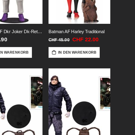
Batman AF Dkr Joker Dk-Returns
Batman AF Harley Traditional
Sonderangebot
.90
CHF 22.00
CHF 45.00
EN WARENKORB
IN DEN WARENKORB