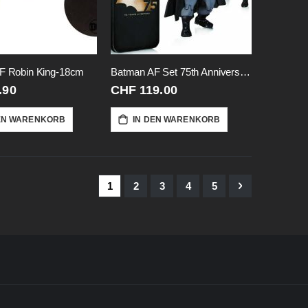
F Robin King-18cm
Batman AF Set 75th Anniversary
.90
CHF 119.00
EN WARENKORB
IN DEN WARENKORB
Seite
Sie lesen gerade Seite
Seite
Seite
Seite
Seite
Seite
Weiter
1
2
3
4
5