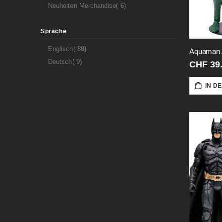
Artikel
Neuheiten Merchandise
6
Sprache
Artikel
Englisch
88
Aquaman 
Artikel
Deutsch
9
CHF 39
IN D