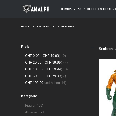
COMICS
SUPERHELDEN DEUTS
HOME
FIGUREN
DC FIGUREN
Preis
Sortieren 
Artikel
CHF 0.00
-
CHF 19.99
19
Artikel
CHF 20.00
-
CHF 39.99
44
Artikel
CHF 40.00
-
CHF 59.99
13
Artikel
CHF 60.00
-
CHF 79.99
7
Artikel
CHF 100.00
und höher
14
Kategorie
Artikel
Figuren
68
Artikel
Aktionen
21