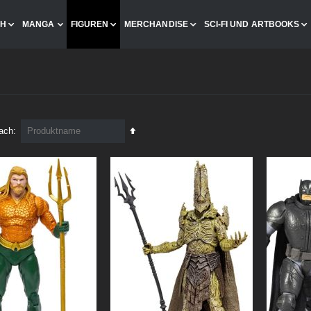
CH
MANGA
FIGUREN
MERCHANDISE
SCI-FI UND ARTBOOKS
In
nach
absteigender
Reihenfolge