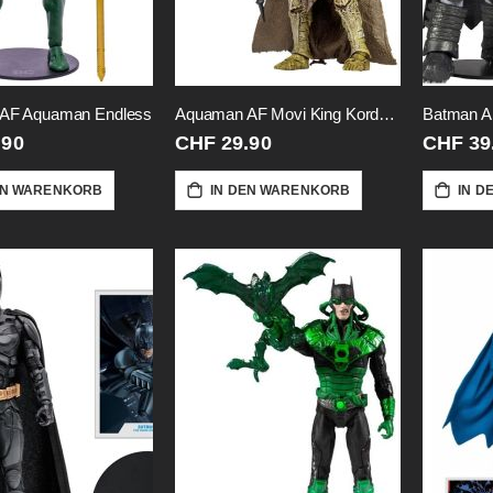
AF Aquaman Endless
Aquaman AF Movi King Kordax-18cm
.90
CHF 29.90
CHF 39
EN WARENKORB
IN DEN WARENKORB
IN D