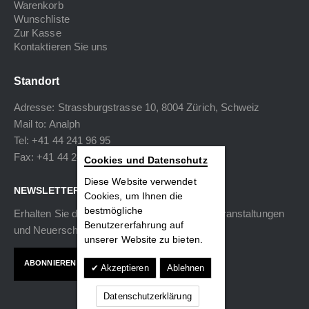
Warenkorb
Wunschliste
Zur Kasse
Kontaktieren Sie uns
Standort
Adresse: Strassburgstrasse 10, 8004 Zürich, Schweiz
Mail to:
Analph
Tel: +41 44 241 96 95
Fax: +41 44 240 34 40
Cookies und Datenschutz
Diese Website verwendet
NEWSLETTER
Cookies, um Ihnen die
bestmögliche
Erhalten Sie die neuesten Informationen zu Veranstaltungen
Benutzererfahrung auf
und Neuerscheinungen.
unserer Website zu bieten.
ABONNIEREN
Akzeptieren
Ablehnen
Datenschutzerklärung