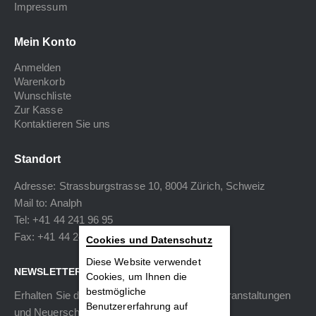
Impressum
Mein Konto
Anmelden
Warenkorb
Wunschliste
Zur Kasse
Kontaktieren Sie uns
Standort
Adresse: Strassburgstrasse 10, 8004 Zürich, Schweiz
Mail to:
Analph
Tel: +41 44 241 96 95
Fax: +41 44 240 34 40
Cookies und Datenschutz
Diese Website verwendet
NEWSLETTER
Cookies, um Ihnen die
bestmögliche
Erhalten Sie die neuesten Informationen zu Veranstaltungen
Benutzererfahrung auf
und Neuerscheinungen.