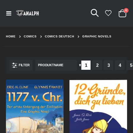
Arti
0
Navigation
Cart
umschalten
HOME
COMICS
COMICS DEUTSCH
GRAPHIC NOVELS
Seite
Sie lesen gerade Seite
Seite
Seite
Seite
S
1
2
3
4
5
In
FILTER
absteigender
Reihenfolge