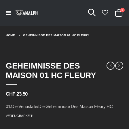
Arti
0
Navigation
Cart
umschalten
HOME
GEHEIMNISSE DES MAISON 01 HC FLEURY
Skip
Skip
GEHEIMNISSE DES
to
to
the
the
MAISON 01 HC FLEURY
end
beginning
of
of
the
the
CHF 23.50
images
images
gallery
gallery
01/Die Venusfalle/Die Geheimnisse Des Maison Fleury HC
VERFÜGBARKEIT: