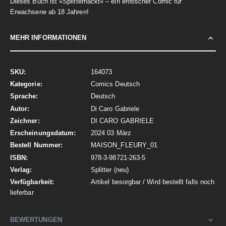
Dieses Buch ist »Splitternackt« – ein erotischer Comic für
Erwachsene ab 18 Jahren!
MEHR INFORMATIONEN
Mehr
164073
Informationen
Comics Deutsch
Deutsch
Di Caro Gabriele
DI CARO GABRIELE
2024 03 März
MAISON_FLEURY_01
978-3-98721-263-5
Splitter (neu)
Artikel besorgbar / Wird bestellt falls noch
lieferbar
BEWERTUNGEN