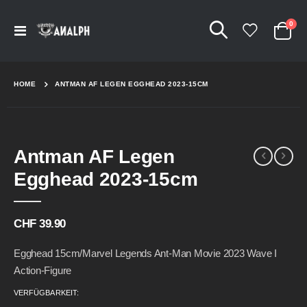
Arti
0
Navigation
Cart
umschalten
HOME
ANTMAN AF LEGEN EGGHEAD 2023-15CM
Skip
Skip
Antman AF Legen
to
to
the
the
Egghead 2023-15cm
end
beginning
of
of
the
the
CHF 39.90
images
images
gallery
gallery
Egghead 15cm/Marvel Legends Ant-Man Movie 2023 Wave I
Action-Figure
VERFÜGBARKEIT: