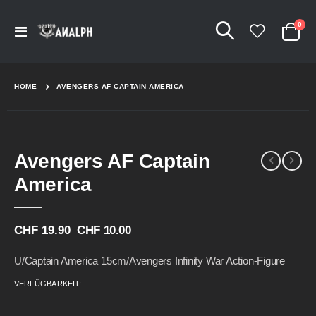
Arti
0
Navigation
Cart
umschalten
HOME
AVENGERS AF CAPTAIN AMERICA
Skip
Skip
Avengers AF Captain
to
to
the
the
America
end
beginning
of
of
the
the
CHF 19.90
CHF 10.00
images
images
gallery
gallery
U/Captain America 15cm/Avengers Infinity War Action-Figure
VERFÜGBARKEIT: