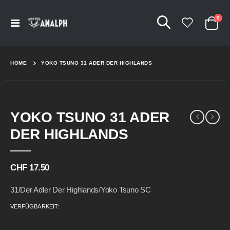
Arti
0
Navigation
Cart
umschalten
HOME
YOKO TSUNO 31 ADER DER HIGHLANDS
Skip
Skip
YOKO TSUNO 31 ADER
to
to
the
the
DER HIGHLANDS
end
beginning
of
of
the
the
CHF 17.50
images
images
gallery
gallery
31/Der Adler Der Highlands/Yoko Tsuno SC
VERFÜGBARKEIT: