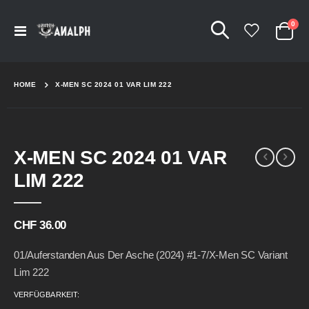
Arti
0
Navigation
Cart
umschalten
HOME
X-MEN SC 2024 01 VAR LIM 222
Skip
Skip
X-MEN SC 2024 01 VAR
to
to
the
the
LIM 222
end
beginning
of
of
the
the
CHF 36.00
images
images
gallery
gallery
01/Auferstanden Aus Der Asche (2024) #1-7/X-Men SC Variant
Lim 222
VERFÜGBARKEIT: