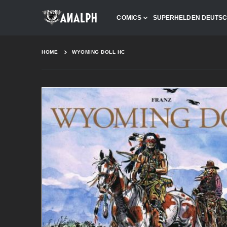
COMICS
SUPERHELDEN DEUTS
HOME
WYOMING DOLL HC
Skip
to
the
end
of
the
images
gallery