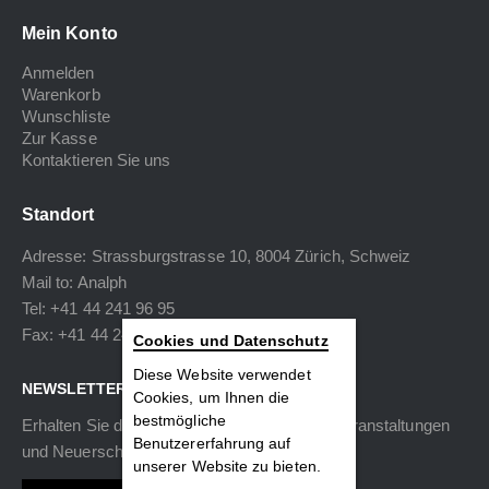
Mein Konto
Anmelden
Warenkorb
Wunschliste
Zur Kasse
Kontaktieren Sie uns
Standort
Adresse: Strassburgstrasse 10, 8004 Zürich, Schweiz
Mail to:
Analph
Tel: +41 44 241 96 95
Fax: +41 44 240 34 40
Cookies und Datenschutz
Diese Website verwendet
NEWSLETTER
Cookies, um Ihnen die
bestmögliche
Erhalten Sie die neuesten Informationen zu Veranstaltungen
Benutzererfahrung auf
und Neuerscheinungen.
unserer Website zu bieten.