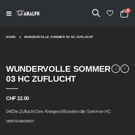
Arti
0
Navigation
Cart
umschalten
HOME
WUNDERVOLLE SOMMER 03 HC ZUFLUCHT
Skip
Skip
WUNDERVOLLE SOMMER
to
to
the
the
03 HC ZUFLUCHT
end
beginning
of
of
the
the
CHF 22.00
images
images
gallery
gallery
04/Die Zuflucht Des Kriegers/Wundervolle Sommer HC
VERFÜGBARKEIT: