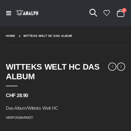
Arti
0
Navigation
Cart
umschalten
HOME
WITTEKS WELT HC DAS ALBUM
Skip
Skip
WITTEKS WELT HC DAS
to
to
the
the
ALBUM
end
beginning
of
of
the
the
CHF 28.90
images
images
gallery
gallery
Das Album/Witteks Welt HC
VERFÜGBARKEIT: