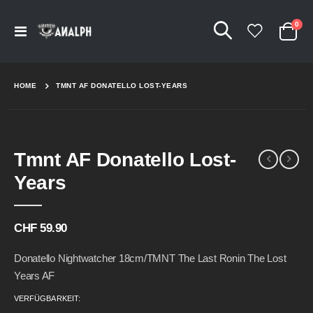
Arti
0
Navigation
Cart
umschalten
HOME
TMNT AF DONATELLO LOST-YEARS
Skip
Skip
Tmnt AF Donatello Lost-
to
to
the
the
Years
end
beginning
of
of
the
the
CHF 59.90
images
images
gallery
gallery
Donatello Nightwatcher 18cm/TMNT The Last Ronin The Lost
Years AF
VERFÜGBARKEIT: