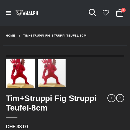
Arti
0
Navigation
Cart
umschalten
HOME
TIM+STRUPPI FIG STRUPPI TEUFEL-8CM
Skip
to
the
end
of
the
Skip
images
Tim+Struppi Fig Struppi
to
gallery
the
Teufel-8cm
beginning
of
the
CHF 33.00
images