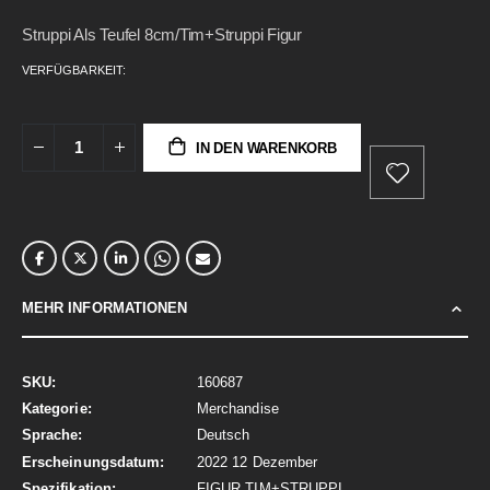
gallery
Struppi Als Teufel 8cm/Tim+Struppi Figur
VERFÜGBARKEIT:
IN DEN WARENKORB
MEHR INFORMATIONEN
Mehr
160687
Informationen
Merchandise
Deutsch
2022 12 Dezember
FIGUR TIM+STRUPPI