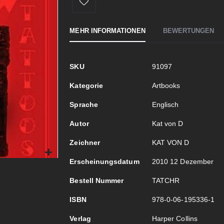
MEHR INFORMATIONEN
BEWERTUNGEN
Mehr
SKU
91097
Informationen
Kategorie
Artbooks
Sprache
Englisch
Autor
Kat von D
Zeichner
KAT VON D
Erscheinungsdatum
2010 12 Dezember
Bestell Nummer
TATCHR
ISBN
978-0-06-195336-1
Verlag
Harper Collins