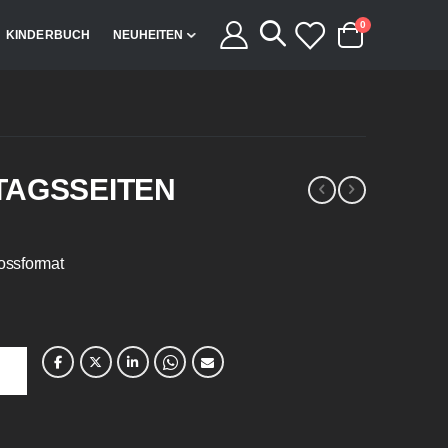
Artikel
0
KINDERBUCH
NEUHEITEN
Cart
TAGSSEITEN
ossformat