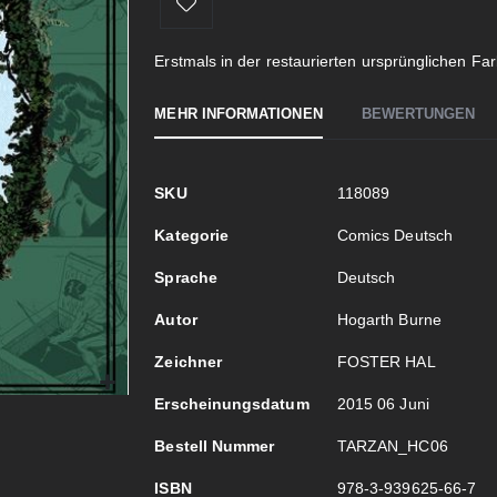
Erstmals in der restaurierten ursprünglichen 
MEHR INFORMATIONEN
BEWERTUNGEN
Mehr
SKU
118089
Informationen
Kategorie
Comics Deutsch
Sprache
Deutsch
Autor
Hogarth Burne
Zeichner
FOSTER HAL
Erscheinungsdatum
2015 06 Juni
Bestell Nummer
TARZAN_HC06
ISBN
978-3-939625-66-7