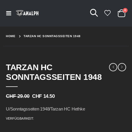
Arti
0
Navigation
Cart
umschalten
HOME
TARZAN HC SONNTAGSSEITEN 1948
Skip
Skip
TARZAN HC
to
to
the
the
SONNTAGSSEITEN 1948
end
beginning
of
of
the
the
CHF 29.00
CHF 14.50
images
images
gallery
gallery
U/Sonntagsseiten 1948/Tarzan HC Hethke
VERFÜGBARKEIT: