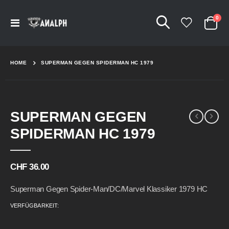
Arti
0
Navigation
Cart
umschalten
HOME
SUPERMAN GEGEN SPIDERMAN HC 1979
Skip
Skip
SUPERMAN GEGEN
to
to
the
the
SPIDERMAN HC 1979
end
beginning
of
of
the
the
CHF 36.00
images
images
gallery
gallery
Superman Gegen Spider-Man/DC/Marvel Klassiker 1979 HC
VERFÜGBARKEIT: