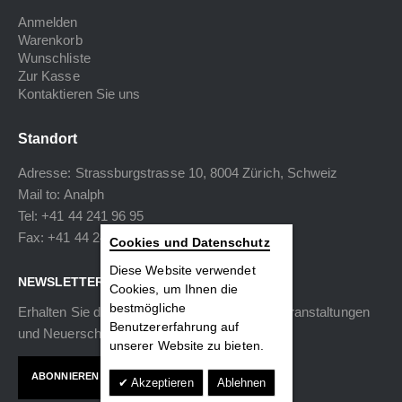
Anmelden
Warenkorb
Wunschliste
Zur Kasse
Kontaktieren Sie uns
Standort
Adresse: Strassburgstrasse 10, 8004 Zürich, Schweiz
Mail to:
Analph
Tel: +41 44 241 96 95
Fax: +41 44 240 34 40
Cookies und Datenschutz
Diese Website verwendet
NEWSLETTER
Cookies, um Ihnen die
bestmögliche
Erhalten Sie die neuesten Informationen zu Veranstaltungen
Benutzererfahrung auf
und Neuerscheinungen.
unserer Website zu bieten.
ABONNIEREN
Akzeptieren
Ablehnen