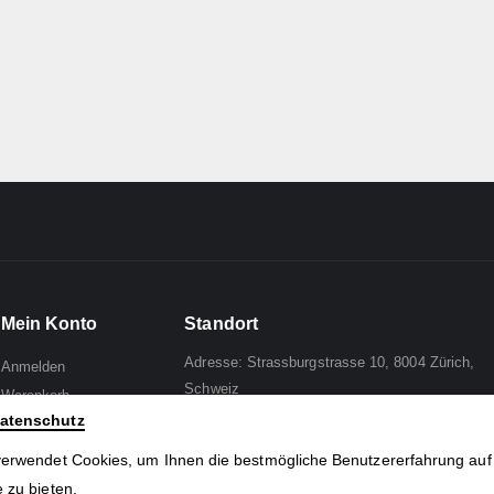
Mein Konto
Standort
Adresse: Strassburgstrasse 10, 8004 Zürich,
Anmelden
Schweiz
Warenkorb
atenschutz
Wunschliste
Mail to:
Analph
Zur Kasse
verwendet Cookies, um Ihnen die bestmögliche Benutzererfahrung auf
Tel: +41 44 241 96 95
Kontaktieren Sie uns
 zu bieten.