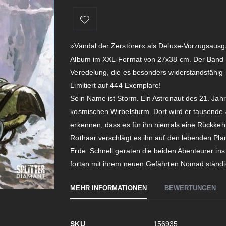
»Vandal der Zerstörer« als Deluxe-Vorzugsausga
Album im XXL-Format von 27x38 cm. Der Band hat
Veredelung, die es besonders widerstandsfähig
Limitiert auf 444 Exemplare!
Sein Name ist Storm. Ein Astronaut des 21. Jahr
kosmischen Wirbelsturm. Dort wird er tausende 
erkennen, dass es für ihn niemals eine Rückkeh
Rothaar verschlägt es ihn auf den lebenden Pla
Erde. Schnell geraten die beiden Abenteurer in
fortan mit ihrem neuen Gefährten Nomad ständig
MEHR INFORMATIONEN
BEWERTUNGEN
Mehr
SKU
156935