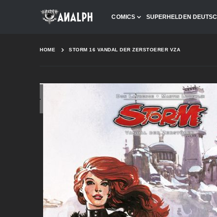
COMICS
SUPERHELDEN DEUTS
HOME
STORM 16 VANDAL DER ZERSTOERER VZA
Skip
to
the
end
of
the
images
gallery