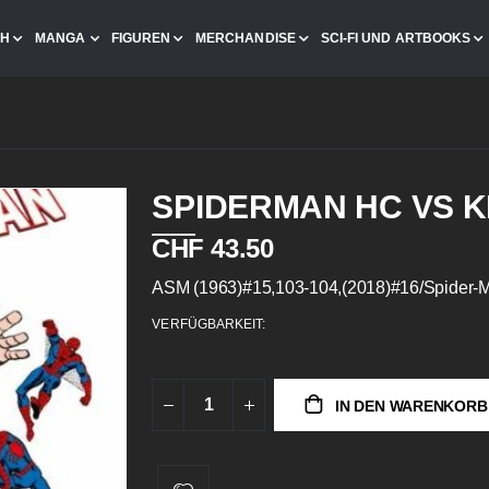
CH
MANGA
FIGUREN
MERCHANDISE
SCI-FI UND ARTBOOKS
SPIDERMAN HC VS K
CHF 43.50
ASM (1963)#15,103-104,(2018)#16/Spider-M
VERFÜGBARKEIT:
IN DEN WARENKORB