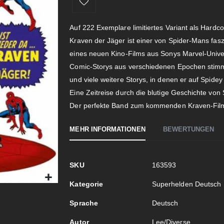
Auf 222 Exemplare limitiertes Variant als Hardco
Kraven der Jäger ist einer von Spider-Mans fa
eines neuen Kino-Films aus Sonys Marvel-Univer
Comic-Storys aus verschiedenen Epochen stimmt
und viele weitere Storys, in denen er auf Spidey tr
Eine Zeitreise durch die blutige Geschichte von
Der perfekte Band zum kommenden Kraven-Fil
MEHR INFORMATIONEN
BEWERTUNGEN
Mehr
SKU
163593
Informationen
Kategorie
Superhelden Deutsch
Sprache
Deutsch
Autor
Lee/Diverse