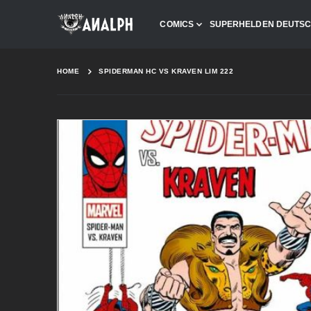
COMICS
SUPERHELDEN DEUTS
HOME
SPIDERMAN HC VS KRAVEN LIM 222
Skip
to
the
end
of
the
images
gallery