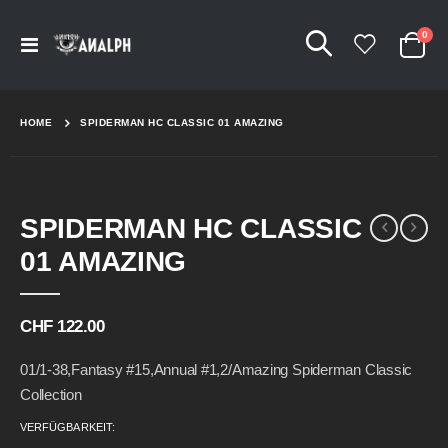
Arti
0
Navigation
Cart
umschalten
HOME
SPIDERMAN HC CLASSIC 01 AMAZING
Skip
Skip
SPIDERMAN HC CLASSIC
to
to
the
the
01 AMAZING
end
beginning
of
of
the
the
CHF 122.00
images
images
gallery
gallery
01/1-38,Fantasy #15,Annual #1,2/Amazing Spiderman Classic
Collection
VERFÜGBARKEIT: