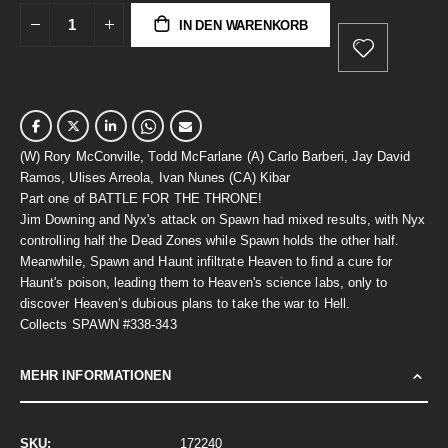
IN DEN WARENKORB
(W) Rory McConville, Todd McFarlane (A) Carlo Barberi, Jay David
Ramos, Ulises Arreola, Ivan Nunes (CA) Kibar
Part one of BATTLE FOR THE THRONE!
Jim Downing and Nyx's attack on Spawn had mixed results, with Nyx
controlling half the Dead Zones while Spawn holds the other half.
Meanwhile, Spawn and Haunt infiltrate Heaven to find a cure for
Haunt's poison, leading them to Heaven's science labs, only to
discover Heaven’s dubious plans to take the war to Hell.
Collects SPAWN #338-343
MEHR INFORMATIONEN
Mehr
172240