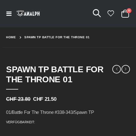
Arti
0
Navigation
Cart
umschalten
HOME
SPAWN TP BATTLE FOR THE THRONE 01
Skip
Skip
SPAWN TP BATTLE FOR
to
to
the
the
THE THRONE 01
end
beginning
of
of
the
the
CHF 23.80
CHF 21.50
images
images
gallery
gallery
01/Battle For The Throne #338-343/Spawn TP
VERFÜGBARKEIT: