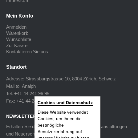
Impressum
Mein Konto
Anmelden
Warenkorb
Wunschliste
Zur Kasse
Kontaktieren Sie uns
Standort
Adresse: Strassburgstrasse 10, 8004 Zürich, Schweiz
Mail to:
Analph
Tel: +41 44 241 96 95
Fax: +41 44 240 34 40
Cookies und Datenschutz
Diese Website verwendet
NEWSLETTER
Cookies, um Ihnen die
bestmögliche
Erhalten Sie die neuesten Informationen zu Veranstaltungen
Benutzererfahrung auf
und Neuerscheinungen.