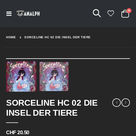
Arti
0
Navigation
Cart
umschalten
HOME
SORCELINE HC 02 DIE INSEL DER TIERE
Skip
to
the
end
of
the
Skip
images
SORCELINE HC 02 DIE
to
gallery
the
INSEL DER TIERE
beginning
of
the
CHF 20.50
images